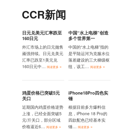
CCR新闻
日元兑美元汇率跌至
中国“水上电梯”创造
160日元
多个世界第一
外汇市场上的日元抛售
中国的“水上电梯”指的
顽强持续。日元兑美元
是平陆运河为克服水位
汇率已跌至1美元兑
落差建设的三大梯级枢
160日元中…
纽，该工…
»
»
阅读更多
阅读更多
鸡蛋价格已突破5元
iPhone18Pro四色实
关口
锤
近期国内鸡蛋价格逆势
根据目前多方爆料信
上涨，已经全面突破5
息，iPhone 18 Pro的
元/斤关口，部分区域
四款配色已经基本实
价格逼近6…
锤…
»
»
阅读更多
阅读更多