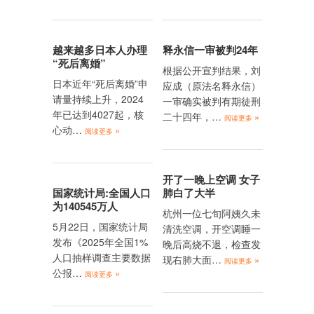
越来越多日本人办理
释永信一审被判24年
“死后离婚”
根据公开宣判结果，刘
日本近年“死后离婚”申
应成（原法名释永信）
请量持续上升，2024
一审确实被判有期徒刑
年已达到4027起，核
二十四年，…
»
阅读更多
心动…
»
阅读更多
开了一晚上空调 女子
国家统计局:全国人口
肺白了大半
为140545万人
杭州一位七旬阿姨久未
5月22日，国家统计局
清洗空调，开空调睡一
发布《2025年全国1%
晚后高烧不退，检查发
人口抽样调查主要数据
现右肺大面…
»
阅读更多
公报…
»
阅读更多