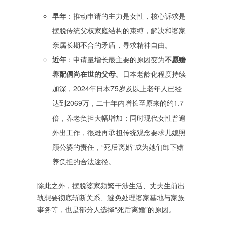
早年
‌：推动申请的主力是女性，核心诉求是
摆脱传统父权家庭结构的束缚，解决和婆家
亲属长期不合的矛盾，寻求精神自由。
近年
‌：申请量增长最主要的原因变为‌
不愿赡
养配偶尚在世的父母
‌。日本老龄化程度持续
加深，2024年日本75岁及以上老年人已经
达到2069万，二十年内增长至原来的约1.7
倍，养老负担大幅增加；同时现代女性普遍
外出工作，很难再承担传统观念要求儿媳照
顾公婆的责任，“死后离婚”成为她们卸下赡
养负担的合法途径。
除此之外，摆脱婆家频繁干涉生活、丈夫生前出
轨想要彻底斩断关系、避免处理婆家墓地与家族
事务等，也是部分人选择“死后离婚”的原因。